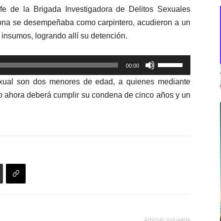
fe de la Brigada Investigadora de Delitos Sexuales
ona se desempeñaba como carpintero, acudieron a un
nsumos, logrando allí su detención.
Utiliza
00:00
las
exual son dos menores de edad, a quienes mediante
teclas
jeto ahora deberá cumplir su condena de cinco años y un
de
flecha
arriba/abajo
para
aumentar
o
disminuir
el
volumen.
Artículo siguiente