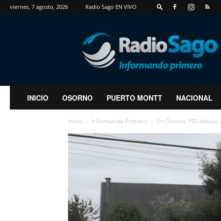
viernes, 7 agosto, 2026
Radio Sago EN VIVO
RadioSago
INICIO
OSORNO
PUERTO MONTT
NACIONAL
Inicio
Informando Primero
En Osorno, PDI detuvo 