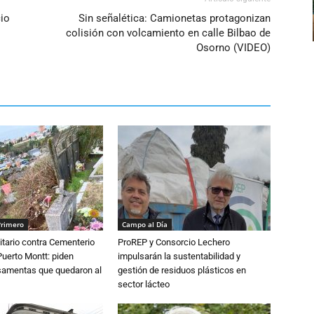
io
Sin señalética: Camionetas protagonizan
colisión con volcamiento en calle Bilbao de
Osorno (VIDEO)
Primero
Campo al Día
tario contra Cementerio
ProREP y Consorcio Lechero
Puerto Montt: piden
impulsarán la sustentabilidad y
osamentas que quedaron al
gestión de residuos plásticos en
sector lácteo