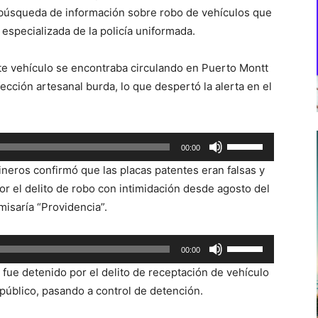
an búsqueda de información sobre robo de vehículos que
especializada de la policía uniformada.
ste vehículo se encontraba circulando en Puerto Montt
cción artesanal burda, lo que despertó la alerta en el
Utiliza
00:00
las
neros confirmó que las placas patentes eran falsas y
teclas
r el delito de robo con intimidación desde agosto del
de
isaría “Providencia”.
flecha
arriba/abajo
Utiliza
00:00
para
las
aumentar
fue detenido por el delito de receptación de vehículo
teclas
o
público, pasando a control de detención.
de
disminuir
flecha