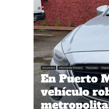
Actualidad
Informando Primero
Policiales
Puert
En Puerto M
vehículo ro
metropolita