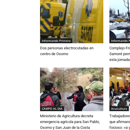
Informando Primero
Informando 
Dos personas electrocutadas en
Complejo Fro
centro de Osorno
Samoré perm
esta jornada
CAMPO AL DIA
Acuicultura
Ministerio de Agricultura decreta
Trabajadore
emergencia agrícola para San Pablo,
que afirmaro
Osorno y San Juan de la Costa
forzoso: «si