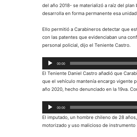
del año 2018- se materializó a raíz del pl
desarrolla en forma permanente esa unidad 
Ello permitió a Carabineros detectar que e
con las patentes que evidenciaban una confe
personal policial, dijo el Teniente Castro.
Reproductor
00:00
de
El Teniente Daniel Castro añadió que Carabi
audio
que el vehículo mantenía encargo vigente po
año 2020, hecho denunciado en la 19va. Com
Reproductor
00:00
de
El imputado, un hombre chileno de 28 años, 
audio
motorizado y uso malicioso de instrumento 