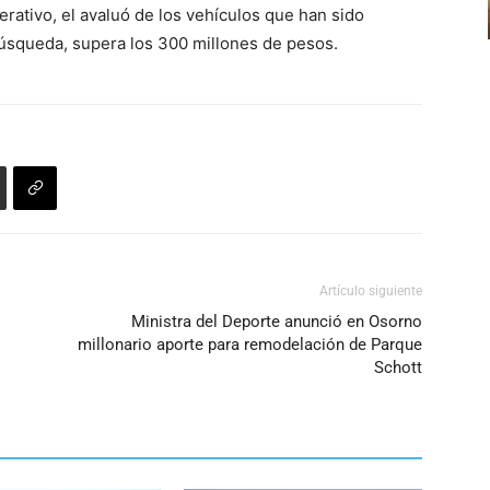
el
erativo, el avaluó de los vehículos que han sido
arriba/abajo
volumen.
úsqueda, supera los 300 millones de pesos.
para
aumentar
o
disminuir
el
volumen.
Artículo siguiente
Ministra del Deporte anunció en Osorno
millonario aporte para remodelación de Parque
Schott