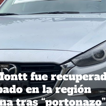
o Montt
ontt fue recupera
bado en la región
na tras “portonazo”