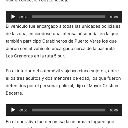
Reproductor
00:00
00:00
de
El vehículo fue encargado a todas las unidades policiales
audio
de la zona, iniciándose una intensa búsqueda, en la que
también participó Carabineros de Puerto Varas los que
dieron con el vehículo encargado cerca de la pasarela
Los Graneros en la ruta 5 sur.
En el interior del automóvil viajaban cinco sujetos, entre
ellos tres adultos y dos menores de edad, los que fueron
detenidos por el personal policial, dijo el Mayor Cristian
Becerra.
Reproductor
00:00
00:00
de
En el operativo fue decomisada un arma a fogueo que
audio