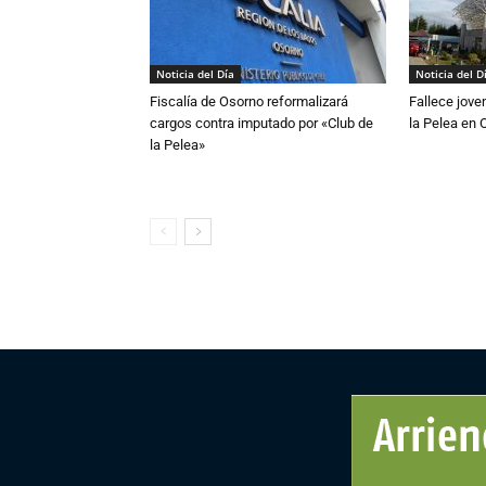
Noticia del Día
Noticia del D
Fiscalía de Osorno reformalizará
Fallece jove
cargos contra imputado por «Club de
la Pelea en 
la Pelea»