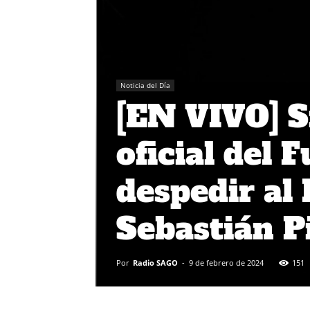
Noticia del Día
[EN VIVO] S
oficial del 
despedir al
Sebastián P
Por
Radio SAGO
-
9 de febrero de 2024
151