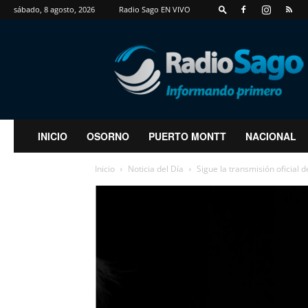
sábado, 8 agosto, 2026
Radio Sago EN VIVO
RadioSago
INICIO
OSORNO
PUERTO MONTT
NACIONAL
Inicio
Noticia del Día
Sigue la transmisión oficial d