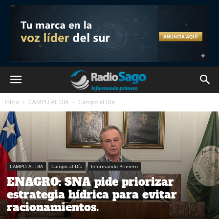
Inicio
CAMPO AL DIA
Campo al Día
CAMPO AL DIA
Campo al Día
Informando Primero
ENAGRO: SNA pide priorizar
estrategia hídrica para evitar
racionamientos.