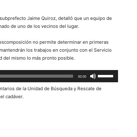
 subprefecto Jaime Quiroz, detalló que un equipo de
amado de uno de los vecinos del lugar.
 descomposición no permite determinar en primeras
 mantendrán los trabajos en conjunto con el Servicio
d del mismo lo más pronto posible.
Utiliza
00:00
las
untarios de la Unidad de Búsqueda y Rescate de
teclas
el cadáver.
de
flecha
arriba/abajo
para
aumentar