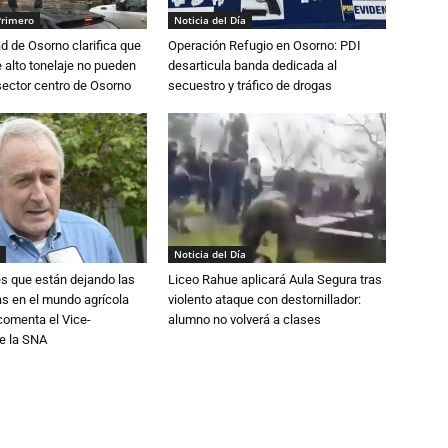
Primero
Noticia del Día
d de Osorno clarifica que
Operación Refugio en Osorno: PDI
alto tonelaje no pueden
desarticula banda dedicada al
 sector centro de Osorno
secuestro y tráfico de drogas
Noticia del Día
s que están dejando las
Liceo Rahue aplicará Aula Segura tras
ias en el mundo agrícola
violento ataque con destornillador:
 comenta el Vice-
alumno no volverá a clases
e la SNA