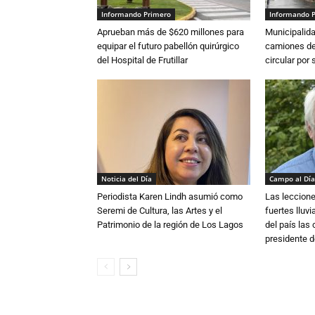
Informando Primero
Informando 
Aprueban más de $620 millones para
Municipalida
equipar el futuro pabellón quirúrgico
camiones de 
del Hospital de Frutillar
circular por
Noticia del Día
Campo al Día
Periodista Karen Lindh asumió como
Las leccione
Seremi de Cultura, las Artes y el
fuertes lluv
Patrimonio de la región de Los Lagos
del país las
presidente d