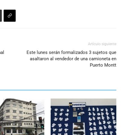
o
disminuir
el
volumen.
Artículo siguiente
nal
Este lunes serán formalizados 3 sujetos que
asaltaron al vendedor de una camioneta en
Puerto Montt