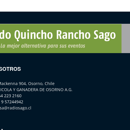
SOTROS
Mackenna 904, Osorno, Chile
ICOLA Y GANADERA DE OSORNO A.G.
64 223 2160
 9 57244942
sa@radiosago.cl