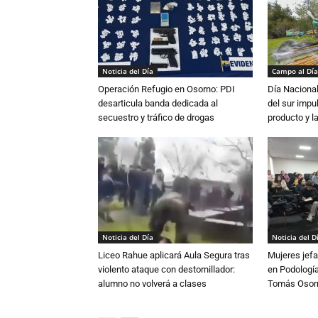
Noticia del Día
Campo al Día
Operación Refugio en Osorno: PDI
Día Nacional
desarticula banda dedicada al
del sur impu
secuestro y tráfico de drogas
producto y l
Noticia del Día
Noticia del D
Liceo Rahue aplicará Aula Segura tras
Mujeres jefa
violento ataque con destornillador:
en Podología
alumno no volverá a clases
Tomás Osor