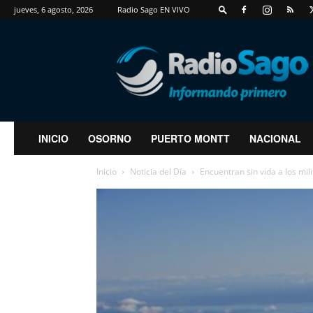
jueves, 6 agosto, 2026
Radio Sago EN VIVO
RadioSago
INICIO
OSORNO
PUERTO MONTT
NACIONAL
Inicio
Noticia del Día
Encuentran sin vida a los mil