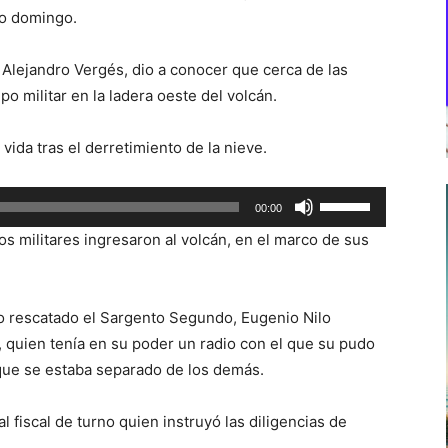
do domingo.
 Alejandro Vergés, dio a conocer que cerca de las
o militar en la ladera oeste del volcán.
vida tras el derretimiento de la nieve.
Utiliza
00:00
las
s militares ingresaron al volcán, en el marco de sus
teclas
de
flecha
ndo rescatado el Sargento Segundo, Eugenio Nilo
arriba/abajo
 quien tenía en su poder un radio con el que su pudo
para
que se estaba separado de los demás.
aumentar
o
l fiscal de turno quien instruyó las diligencias de
disminuir