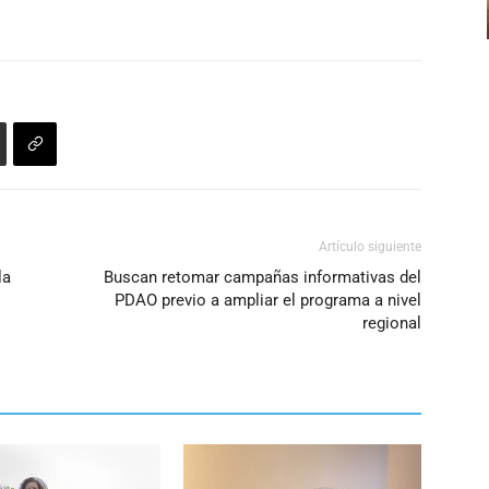
el
volumen.
Artículo siguiente
la
Buscan retomar campañas informativas del
PDAO previo a ampliar el programa a nivel
regional