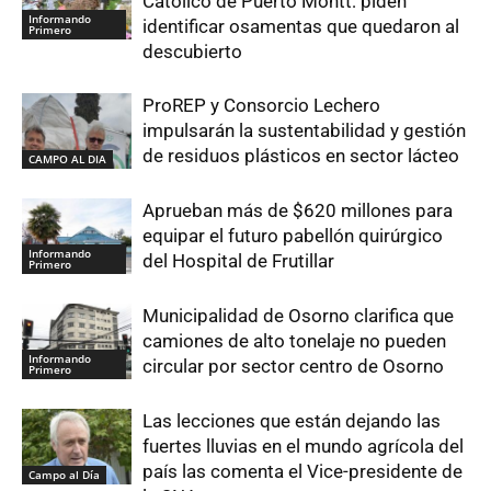
Católico de Puerto Montt: piden
Informando
identificar osamentas que quedaron al
Primero
descubierto
ProREP y Consorcio Lechero
impulsarán la sustentabilidad y gestión
de residuos plásticos en sector lácteo
CAMPO AL DIA
Aprueban más de $620 millones para
equipar el futuro pabellón quirúrgico
Informando
del Hospital de Frutillar
Primero
Municipalidad de Osorno clarifica que
camiones de alto tonelaje no pueden
Informando
circular por sector centro de Osorno
Primero
Las lecciones que están dejando las
fuertes lluvias en el mundo agrícola del
país las comenta el Vice-presidente de
Campo al Día