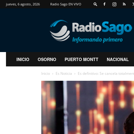
jueves, 6 agosto, 2026
Radio Sago EN VIVO
RadioSago
INICIO
OSORNO
PUERTO MONTT
NACIONAL
Inicio
Es Noticia
Es definitivo: Se cancela totalmen