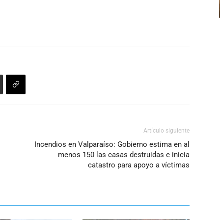
volumen.
arriba/abajo
para
aumentar
o
disminuir
el
volumen.
Artículo siguiente
Incendios en Valparaíso: Gobierno estima en al
menos 150 las casas destruidas e inicia
catastro para apoyo a víctimas