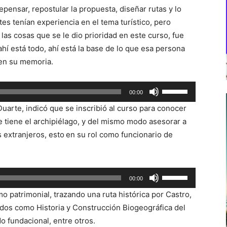
epensar, repostular la propuesta, diseñar rutas y lo
tes tenían experiencia en el tema turístico, pero
las cosas que se le dio prioridad en este curso, fue
ahí está todo, ahí está la base de lo que esa persona
r en su memoria.
Utiliza
00:00
las
 Duarte, indicó que se inscribió al curso para conocer
teclas
ue tiene el archipiélago, y del mismo modo asesorar a
de
s extranjeros, esto
en su rol como funcionario de
flecha
arriba/abajo
para
Utiliza
00:00
aumentar
las
o
mo patrimonial, trazando una ruta histórica por Castro,
teclas
disminuir
dos como Historia y Construcción Biogeográfica del
de
el
do fundacional, entre otros.
flecha