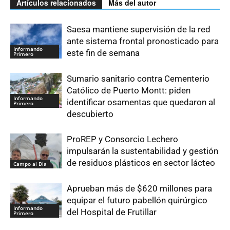
Artículos relacionados
Más del autor
Saesa mantiene supervisión de la red
ante sistema frontal pronosticado para
Informando
este fin de semana
Primero
Sumario sanitario contra Cementerio
Católico de Puerto Montt: piden
Informando
identificar osamentas que quedaron al
Primero
descubierto
ProREP y Consorcio Lechero
impulsarán la sustentabilidad y gestión
de residuos plásticos en sector lácteo
Campo al Día
Aprueban más de $620 millones para
equipar el futuro pabellón quirúrgico
Informando
del Hospital de Frutillar
Primero