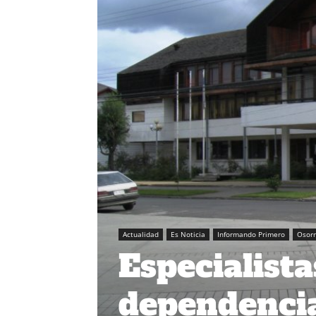
Actualidad
Es Noticia
Informando Primero
Osor
Especialist
dependenci