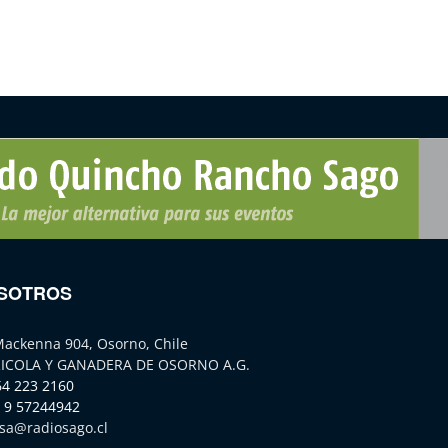
SOTROS
Mackenna 904, Osorno, Chile
ICOLA Y GANADERA DE OSORNO A.G.
64 223 2160
 9 57244942
sa@radiosago.cl