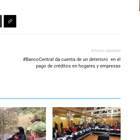
o
disminuir
el
volumen.
Artículo siguiente
#BancoCentral da cuenta de un deterioro en el
pago de créditos en hogares y empresas