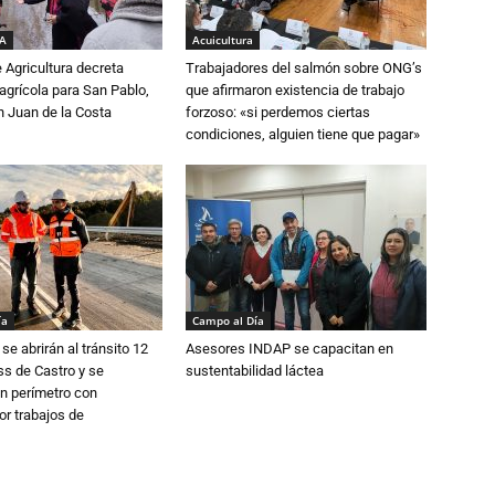
IA
Acuicultura
e Agricultura decreta
Trabajadores del salmón sobre ONG’s
grícola para San Pablo,
que afirmaron existencia de trabajo
n Juan de la Costa
forzoso: «si perdemos ciertas
condiciones, alguien tiene que pagar»
ía
Campo al Día
se abrirán al tránsito 12
Asesores INDAP se capacitan en
s de Castro y se
sustentabilidad láctea
n perímetro con
or trabajos de