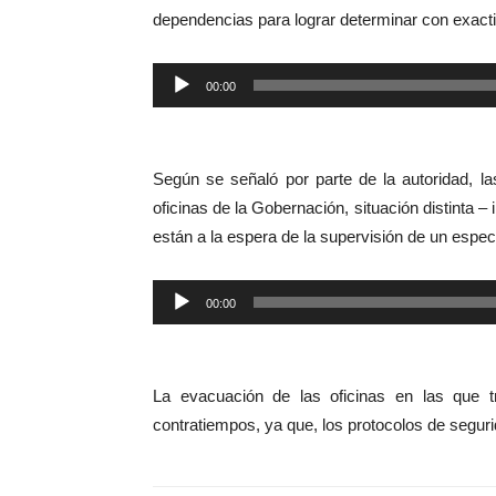
dependencias para lograr determinar con exactit
Reproductor
00:00
de
audio
Según se señaló por parte de la autoridad, l
oficinas de la Gobernación, situación distinta 
están a la espera de la supervisión de un especi
Reproductor
00:00
de
audio
La evacuación de las oficinas en las que 
contratiempos, ya que, los protocolos de seguri