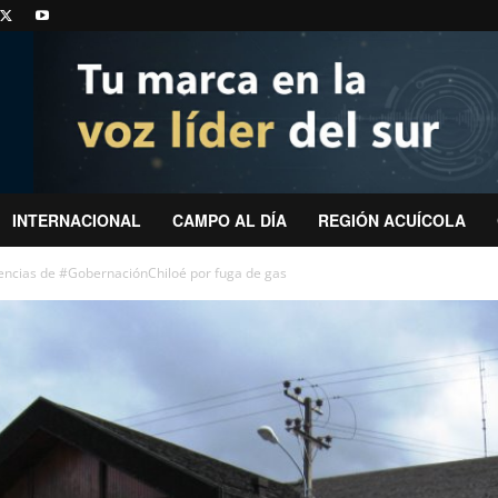
INTERNACIONAL
CAMPO AL DÍA
REGIÓN ACUÍCOLA
encias de #GobernaciónChiloé por fuga de gas