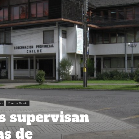
no
Puerto Montt
as supervisan
as de