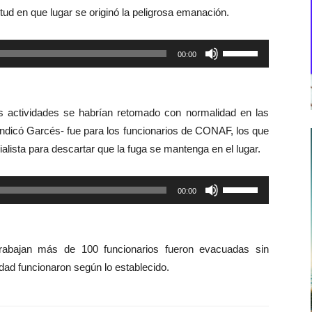
ud en que lugar se originó la peligrosa emanación.
Utiliza
00:00
las
teclas
de
as actividades se habrían retomado con normalidad en las
flecha
– indicó Garcés- fue para los funcionarios de CONAF, los que
arriba/abajo
alista para descartar que la fuga se mantenga en el lugar.
para
aumentar
Utiliza
00:00
o
las
disminuir
teclas
el
de
volumen.
trabajan más de 100 funcionarios fueron evacuadas sin
flecha
dad funcionaron según lo establecido.
arriba/abajo
para
aumentar