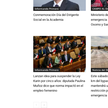
Informando Primero
CAMPO AL D
Conmemoración Día del Dirigente
Ministerio d
Social en la Academia
emergencia a
Osorno y Sa
Informando Primero
Noticia del D
Lanzan idea para suspender la Ley
Este sábado 
Karin por cinco años: diputada Paulina
km del bypas
Muñoz dice que norma impactó en el
mantendrá u
empleo femenino
restricción p
emergencia