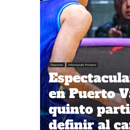
Deportes
Informando Primero
Espectacula
en Puerto V
quinto part
definir al 