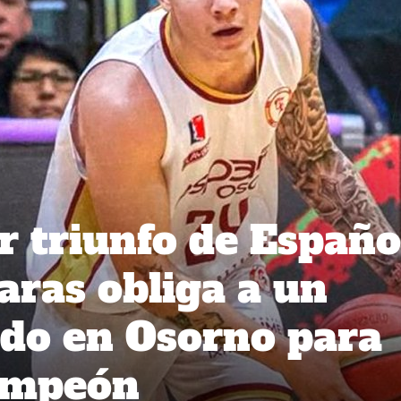
r triunfo de Españo
aras obliga a un
ido en Osorno para
campeón