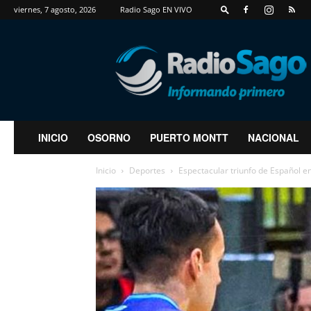
viernes, 7 agosto, 2026
Radio Sago EN VIVO
RadioSago
INICIO
OSORNO
PUERTO MONTT
NACIONAL
Inicio
Deportes
Espectacular triunfo de Español en