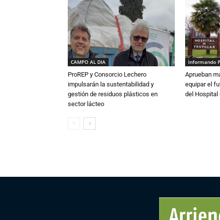
CAMPO AL DIA
Informando 
ProREP y Consorcio Lechero
Aprueban má
impulsarán la sustentabilidad y
equipar el fu
gestión de residuos plásticos en
del Hospital 
sector lácteo