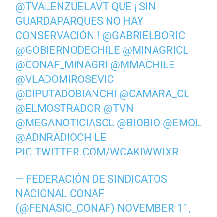
@TVALENZUELAVT
QUE ¡ SIN
GUARDAPARQUES NO HAY
CONSERVACIÓN !
@GABRIELBORIC
@GOBIERNODECHILE
@MINAGRICL
@CONAF_MINAGRI
@MMACHILE
@VLADOMIROSEVIC
@DIPUTADOBIANCHI
@CAMARA_CL
@ELMOSTRADOR
@TVN
@MEGANOTICIASCL
@BIOBIO
@EMOL
@ADNRADIOCHILE
PIC.TWITTER.COM/WCAKIWWIXR
— FEDERACIÓN DE SINDICATOS
NACIONAL CONAF
(@FENASIC_CONAF)
NOVEMBER 11,