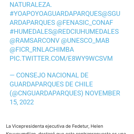
NATURALEZA.
#YOAPOYOAGUARDAPARQUES
@SGU
ARDAPARQUES
@FENASIC_CONAF
#HUMEDALES
@REDCIUHUMEDALES
@RAMSARCONV
@UNESCO_MAB
@FICR_RNLACHIMBA
PIC.TWITTER.COM/E8WY9WCSVM
— CONSEJO NACIONAL DE
GUARDAPARQUES DE CHILE
(@CNGUARDAPARQUES)
NOVEMBER
15, 2022
La Vicepresidenta ejecutiva de Fedetur, Helen
Kouyoumdjian, destacó que esta contrapropuesta es una