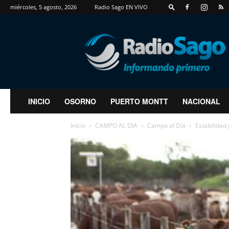
miércoles, 5 agosto, 2026
Radio Sago EN VIVO
RadioSago
INICIO
OSORNO
PUERTO MONTT
NACIONAL
Inicio
CAMPO AL DIA
Campo al Día
Estabilidad