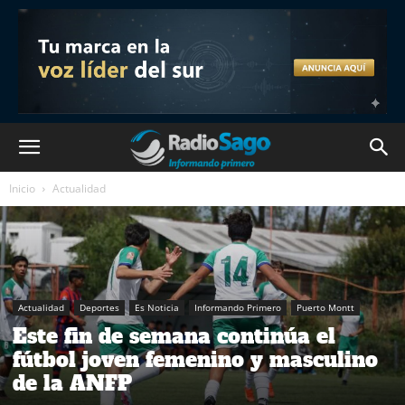
Inicio
Actualidad
Actualidad
Deportes
Es Noticia
Informando Primero
Puerto Montt
Este fin de semana continúa el
fútbol joven femenino y masculino
de la ANFP