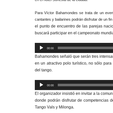
Para Víctor Bahamondes se trata de un event
cantantes y bailarines podrán disfrutar de un f
el punto de encuentro de las parejas naci
buscará participar en el campeonato mundia
Reproductor
00:00
de
Bahamondes señaló que serán
tres intens
audio
en un atractivo polo
turístico
, no sólo para
del
tango.
Reproductor
00:00
de
El organizador insistió en invitar a la comu
audio
donde podrán disfrutar de competencias d
Tango Vals y Milonga.