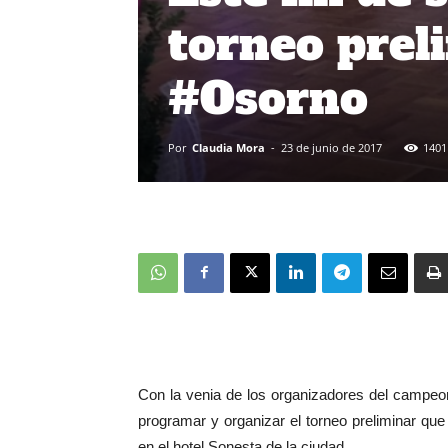
torneo prel
#Osorno
Por
Claudia Mora
-
23 de junio de 2017
1401
Con la venia de los organizadores del campeon
programar y organizar el torneo preliminar que
en el hotel Sonesta de la ciudad.