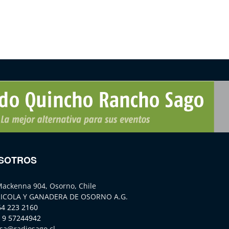
SOTROS
Mackenna 904, Osorno, Chile
ICOLA Y GANADERA DE OSORNO A.G.
64 223 2160
 9 57244942
sa@radiosago.cl