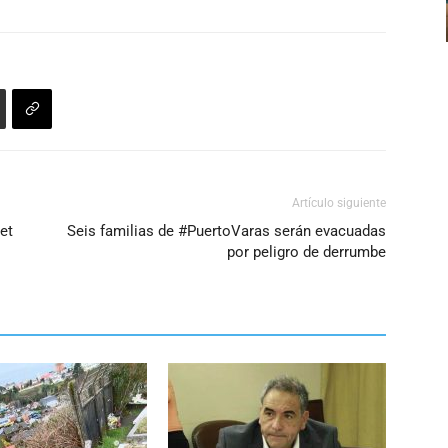
arriba/abajo
volumen.
para
aumentar
o
disminuir
el
volumen.
Artículo siguiente
et
Seis familias de #PuertoVaras serán evacuadas
por peligro de derrumbe