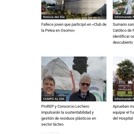
Noticia del Día
Informando 
Fallece joven que participó en «Club de
Sumario sani
la Pelea en Osorno»
Católico de 
identificar 
descubierto
CAMPO AL DIA
Informando 
ProREP y Consorcio Lechero
Aprueban má
impulsarán la sustentabilidad y
equipar el fu
gestión de residuos plásticos en
del Hospital 
sector lácteo