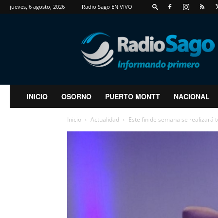
jueves, 6 agosto, 2026
Radio Sago EN VIVO
RadioSago
INICIO
OSORNO
PUERTO MONTT
NACIONAL
Inicio
Actualidad
Este fin de semana se realizará