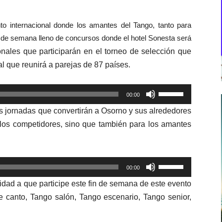
o internacional donde los amantes del Tango, tanto para
in de semana lleno de concursos donde el hotel Sonesta será
onales que participarán en el torneo de selección que
l que reunirá a parejas de 87 países.
Utiliza
00:00
las
as jornadas que convertirán a Osorno
y sus alrededores
teclas
 los competidores,
sino que
también para
los amantes
de
flecha
arriba/abajo
Utiliza
para
00:00
las
aumentar
nidad a que participe este fin de semana de este evento
teclas
o
e canto, Tango salón, Tango escenario, Tango senior,
de
disminuir
flecha
el