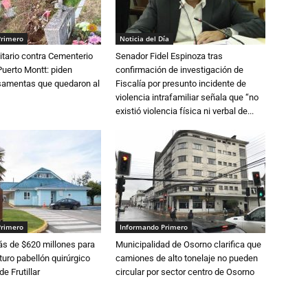
Primero
Noticia del Día
tario contra Cementerio
Senador Fidel Espinoza tras
Puerto Montt: piden
confirmación de investigación de
osamentas que quedaron al
Fiscalía por presunto incidente de
violencia intrafamiliar señala que “no
existió violencia física ni verbal de...
Primero
Informando Primero
s de $620 millones para
Municipalidad de Osorno clarifica que
turo pabellón quirúrgico
camiones de alto tonelaje no pueden
de Frutillar
circular por sector centro de Osorno