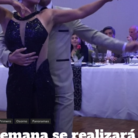
Primero
Osorno
Panoramas
semana se realizará