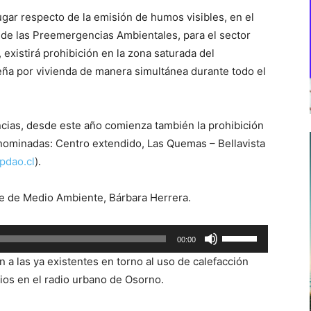
 lugar respecto de la emisión de humos visibles, en el
o de las Preemergencias Ambientales, para el sector
, existirá prohibición en la zona saturada del
eña por vivienda de manera simultánea durante todo el
cias, desde este año comienza también la prohibición
enominadas: Centro extendido, Las Quemas – Bellavista
pdao.cl
).
te de Medio Ambiente, Bárbara Herrera.
Utiliza
00:00
las
a las ya existentes en torno al uso de calefacción
teclas
rios en el radio urbano de Osorno.
de
flecha