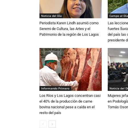
Noticia del Día
Campo al Día
Periodista Karen Lindh asumió como
Las leccione
Seremi de Cultura, las Artes y el
fuertes lluv
Patrimonio de la región de Los Lagos
del país las
presidente d
Informando Primero
Noticia del D
Los Ríos y Los Lagos concentran casi
Mujeres jefa
el 40% de la producción de carne
en Podología
bovina nacional pese a caída en el
Tomás Osor
resto del país