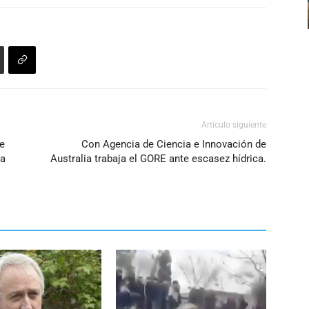
arriba/abajo
para
aumentar
o
disminuir
el
volumen.
Artículo siguiente
de
Con Agencia de Ciencia e Innovación de
ta
Australia trabaja el GORE ante escasez hídrica.