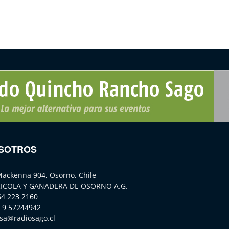
SOTROS
Mackenna 904, Osorno, Chile
ICOLA Y GANADERA DE OSORNO A.G.
64 223 2160
 9 57244942
sa@radiosago.cl