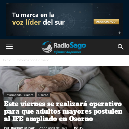
Inicio
Informando Primero
Informando Primero
Osorno
Este viernes se realizará operativo
para que adultos mayores postulen
al IFE ampliado en Osorno
Por
Raelmy Bolivar
-
29 de abril de 2021
459