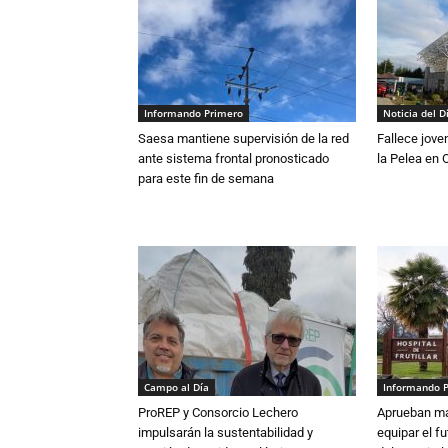
Informando Primero
Noticia del D
Saesa mantiene supervisión de la red
Fallece jove
ante sistema frontal pronosticado
la Pelea en 
para este fin de semana
Campo al Día
Informando 
ProREP y Consorcio Lechero
Aprueban má
impulsarán la sustentabilidad y
equipar el fu