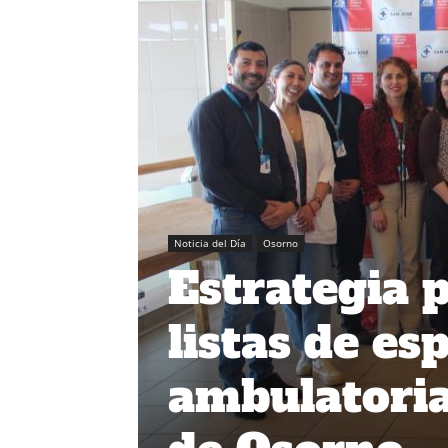
Noticia del Día
Osorno
Estrategia 
listas de es
ambulatoria