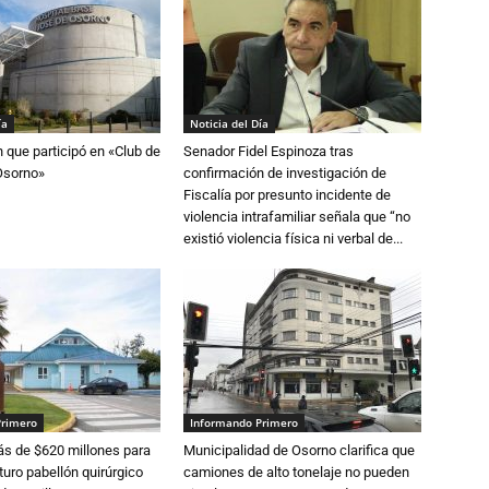
ía
Noticia del Día
n que participó en «Club de
Senador Fidel Espinoza tras
Osorno»
confirmación de investigación de
Fiscalía por presunto incidente de
violencia intrafamiliar señala que “no
existió violencia física ni verbal de...
Primero
Informando Primero
s de $620 millones para
Municipalidad de Osorno clarifica que
turo pabellón quirúrgico
camiones de alto tonelaje no pueden