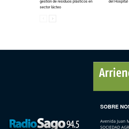
gestión de residuos plásticos en
del Hospital 
sector lácteo
SOBRE NO
Avenida Juan 
SOCIEDAD AGR