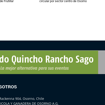
de Frutillar
circular por sector centro de Osorno
SOTROS
Mackenna 904, Osorno, Chile
ICOLA Y GANADERA DE OSORNO A.G.