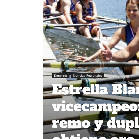
Deportes
Noticias Regionales
Estrella Bl
vicecampeo
remo y dupl