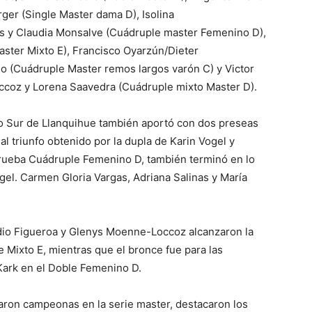
er (Single Master dama D), Isolina
es y Claudia Monsalve (Cuádruple master Femenino D),
aster Mixto E), Francisco Oyarzún/Dieter
o (Cuádruple Master remos largos varón C) y Victor
ccoz y Lorena Saavedra (Cuádruple mixto Master D).
to Sur de Llanquihue también aportó con dos preseas
l triunfo obtenido por la dupla de Karin Vogel y
prueba Cuádruple Femenino D, también terminó en lo
ogel. Carmen Gloria Vargas, Adriana Salinas y María
udio Figueroa y Glenys Moenne-Loccoz alcanzaron la
 Mixto E, mientras que el bronce fue para las
 Kark en el Doble Femenino D.
taron campeonas en la serie master, destacaron los