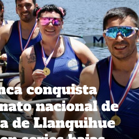
anca conquista
nato nacional de
a de Llanquihue