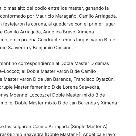
a lo más alto del podio entre los master, ganando la
conformado por Mauricio Maragaño, Camilo Arriagada,
festejaron la corona, al quedarse con el primer lugar
de Camilo Arriagada, Angélica Bravo, Ximena
imo, en la prueba Cuádruple remos largos varón B fue
rinio Saavedra y Benjamín Cancino.
tomontino correspondieron al Doble Master D damas
Loccoz; el Doble Master varón B de Camilo
le Master varón D de Jan Barends, Francisco Oyarzún,
ádruple Master femenino D de Lorena Saavedra,
enys Moenne-Loccoz; el Doble Master mixto B de
ltimo, el Doble Master mixto D de Jan Barends y Ximena
se las colgaron Camilo Arriagada (Single Master A),
ras/Sirinio Saavedra (Doble Master F), Angélica Bravo