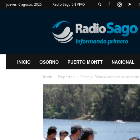
jueves, 6 agosto, 2026
Radio Sago EN VIVO
RadioSago
INICIO
OSORNO
PUERTO MONTT
NACIONAL
Inicio
Deportes
Estrella Blanca conquista vicecam