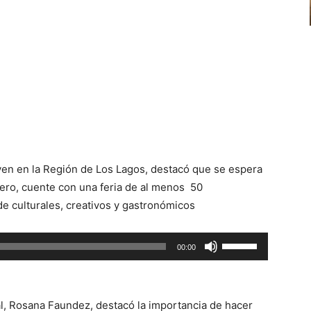
ven en la Región de Los Lagos, destacó que se espera
ero, cuente con una feria de al menos 50
e culturales, creativos y gastronómicos
Utiliza
00:00
las
teclas
de
ral, Rosana Faundez, destacó la importancia de hacer