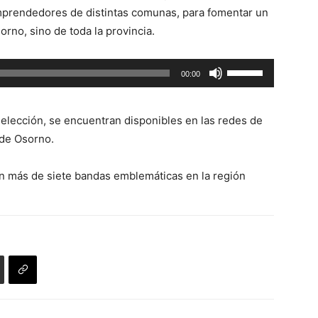
flecha
emprendedores de distintas comunas, para fomentar un
arriba/abajo
no, sino de toda la provincia.
para
aumentar
Utiliza
00:00
o
las
disminuir
teclas
el
selección, se encuentran disponibles en las redes de
de
volumen.
 de Osorno.
flecha
arriba/abajo
n más de siete bandas emblemáticas en la región
para
aumentar
o
disminuir
el
volumen.