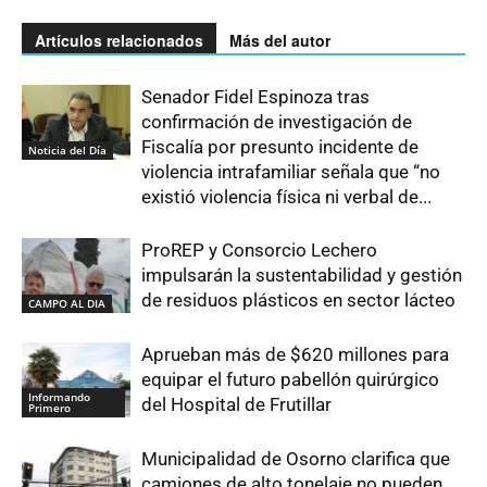
Artículos relacionados
Más del autor
Senador Fidel Espinoza tras
confirmación de investigación de
Fiscalía por presunto incidente de
Noticia del Día
violencia intrafamiliar señala que “no
existió violencia física ni verbal de...
ProREP y Consorcio Lechero
impulsarán la sustentabilidad y gestión
de residuos plásticos en sector lácteo
CAMPO AL DIA
Aprueban más de $620 millones para
equipar el futuro pabellón quirúrgico
Informando
del Hospital de Frutillar
Primero
Municipalidad de Osorno clarifica que
camiones de alto tonelaje no pueden