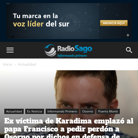
Inicio
Actualidad
Actualidad
Es Noticia
Informando Primero
Osorno
Puerto Montt
Ex víctima de Karadima emplazó al
papa Francisco a pedir perdón a
Osorno por dichos en defensa de