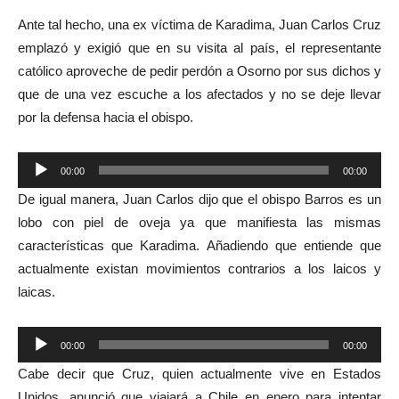
Ante tal hecho, una ex víctima de Karadima, Juan Carlos Cruz
emplazó y exigió que en su visita al país, el representante
católico aproveche de pedir perdón a Osorno por sus dichos y
que de una vez escuche a los afectados y no se deje llevar
por la defensa hacia el obispo.
Reproductor
00:00
00:00
de
De igual manera, Juan Carlos dijo que el obispo Barros es un
audio
lobo con piel de oveja ya que manifiesta las mismas
características que Karadima. Añadiendo que entiende que
actualmente existan movimientos contrarios a los laicos y
laicas.
Reproductor
00:00
00:00
de
Cabe decir que Cruz, quien actualmente vive en Estados
audio
Unidos, anunció que viajará a Chile en enero para intentar