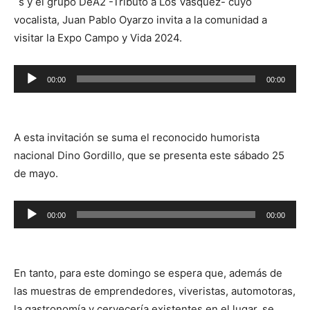
´s y el grupo DeA2 -Tributo a Los Vásquez- cuyo
vocalista, Juan Pablo Oyarzo invita a la comunidad a
visitar la Expo Campo y Vida 2024.
Reproductor
00:00
00:00
de
audio
A esta invitación se suma el reconocido humorista
nacional Dino Gordillo, que se presenta este sábado 25
de mayo.
Reproductor
00:00
00:00
de
audio
En tanto, para este domingo se espera que, además de
las muestras de emprendedores, viveristas, automotoras,
la gastronomía y cervecería existentes en el lugar, se