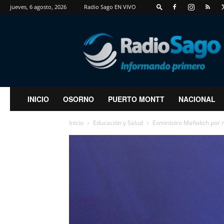
jueves, 6 agosto, 2026
Radio Sago EN VIVO
RadioSago
INICIO
OSORNO
PUERTO MONTT
NACIONAL
Inicio
Educación y Salud
Exministro Mañalich por 