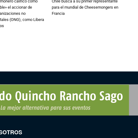
lmonero calificó como
Chile busca a su primer representante
le» el accionar de
para el mundial de Cheesemongers en
ganizaciones no
Francia
ales (ONG), como Libera
nos
SOTROS