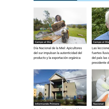
Campo al Día
Campo al Día
Día Nacional de la Miel: Apicultores
Las leccione
del sur impulsan la autenticidad del
fuertes lluv
producto y la exportación orgánica
del país las
presidente d
Informando Primero
Nacional