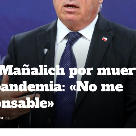
 Mañalich por muer
pandemia: «No me
onsable»
78