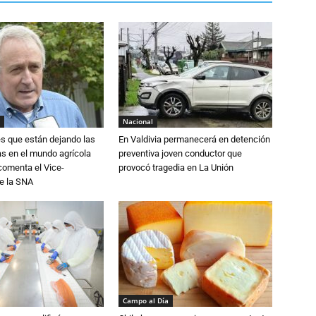
Nacional
s que están dejando las
En Valdivia permanecerá en detención
ias en el mundo agrícola
preventiva joven conductor que
 comenta el Vice-
provocó tragedia en La Unión
e la SNA
Campo al Día