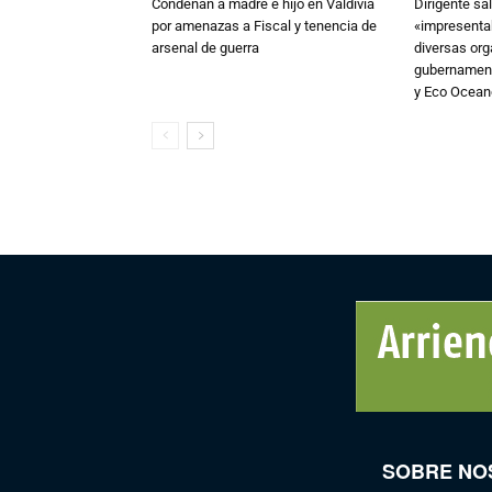
Condenan a madre e hijo en Valdivia
Dirigente sa
por amenazas a Fiscal y tenencia de
«impresentab
arsenal de guerra
diversas or
gubernament
y Eco Ocea
SOBRE NO