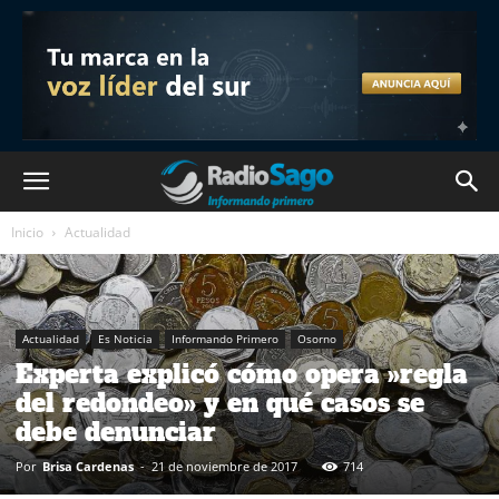
Inicio
Actualidad
Actualidad
Es Noticia
Informando Primero
Osorno
Experta explicó cómo opera »regla
del redondeo» y en qué casos se
debe denunciar
Por
Brisa Cardenas
-
21 de noviembre de 2017
714