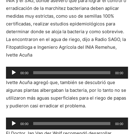
INIA y el SAG, donde aseveró que para lograr el control o
erradicación de la marchitez bacteriana deben aplicar
medidas muy estrictas, como uso de semillas 100%
certificadas, realizar estudios epidemiológicos para
determinar donde se aloja la bacteria y como sobrevive.
La encontraron en el agua de riego, dijo a Radio SAGO, la
Fitopatóloga e Ingeniero Agrícola del INIA Remehue,
Ivette Acuña
00:00
00:00
Reproductor
Ivette Acuña agregó que, también se descubrió que
de
algunas plantas albergaban la bacteria, por lo tanto no se
audio
utilizaron más aguas superficiales para el riego de papas
y pudieron casi erradicar el problema.
Reproductor
00:00
00:00
de
El Doctor Jan Van der Wolf recomendó desarrollar