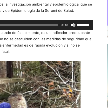
e la investigación ambiental y epidemiológica, que se
s y de Epidemiología de la Seremi de Salud.
Utiliza
00:00
las
ultado de fallecimiento, es un indicador preocupante
teclas
que no se descuiden con las medidas de seguridad que
de
ta enfermedad es de rápida evolución y si no se
flecha
fatal.
arriba/abajo
para
aumentar
o
disminuir
el
volumen.