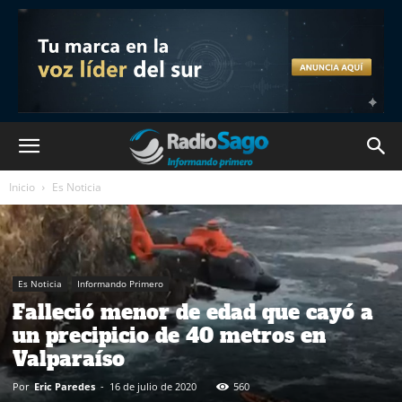
Inicio
Es Noticia
Es Noticia
Informando Primero
Falleció menor de edad que cayó a
un precipicio de 40 metros en
Valparaíso
Por
Eric Paredes
-
16 de julio de 2020
560