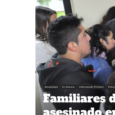
Actualidad
Es Noticia
Informando Primero
Polic
Familiares 
asesinado 