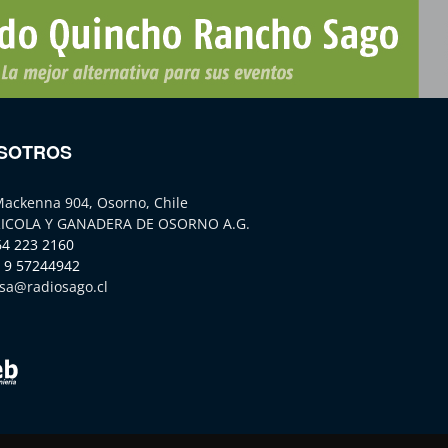
SOTROS
Mackenna 904, Osorno, Chile
ICOLA Y GANADERA DE OSORNO A.G.
64 223 2160
 9 57244942
sa@radiosago.cl