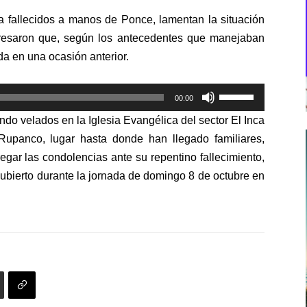
a fallecidos a manos de Ponce, lamentan la situación
presaron que, según los antecedentes que manejaban
da en una ocasión anterior.
Utiliza
00:00
las
do velados en la Iglesia Evangélica del sector El Inca
teclas
upanco, lugar hasta donde han llegado familiares,
de
gar las condolencias ante su repentino fallecimiento,
flecha
ubierto durante la jornada de domingo 8 de octubre en
arriba/abajo
para
aumentar
o
disminuir
el
volumen.