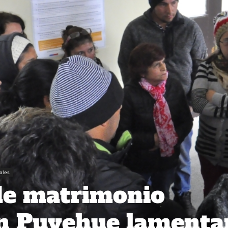
iales
de matrimonio
en Puyehue lamenta