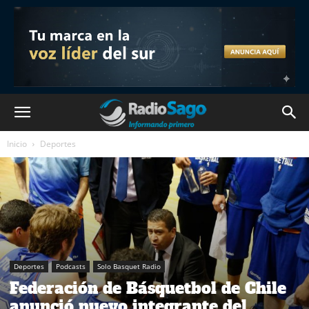
Inicio
Deportes
Deportes
Podcasts
Solo Basquet Radio
Federación de Básquetbol de Chile
anunció nuevo integrante del