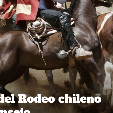
s
del Rodeo chileno
nsejo