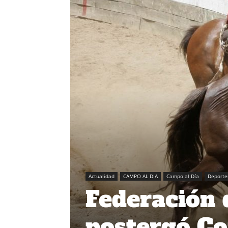
Actualidad
CAMPO AL DIA
Campo al Día
Deporte
Federación 
postergó Co