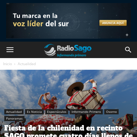
Inicio
Actualidad
Actualidad
Es Noticia
Espectáculos
Informando Primero
Osorno
Panoramas
Fiesta de la chilenidad en recinto
SAGO promete cuatro días llenos de