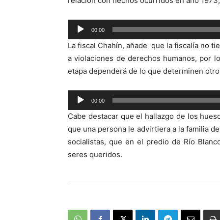
relación con hechos ocurridos en año 1973,
Reproductor
00:00
de
La fiscal Chahín, añade que la fiscalía no t
audio
a violaciones de derechos humanos, por lo
etapa dependerá de lo que determinen otros
Reproductor
00:00
de
Cabe destacar que el hallazgo de los hues
audio
que una persona le advirtiera a la familia d
socialistas, que en el predio de Río Blan
seres queridos.