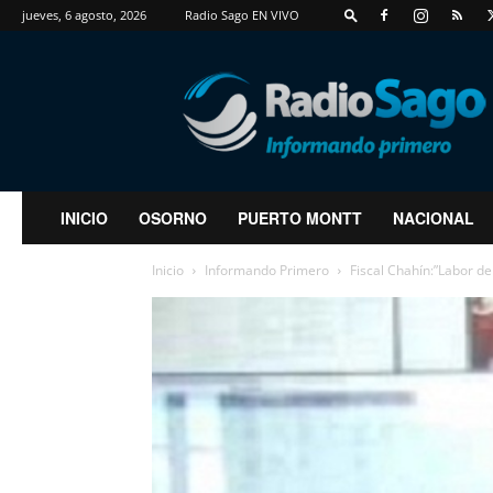
jueves, 6 agosto, 2026
Radio Sago EN VIVO
RadioSago
INICIO
OSORNO
PUERTO MONTT
NACIONAL
Inicio
Informando Primero
Fiscal Chahín:”Labor d