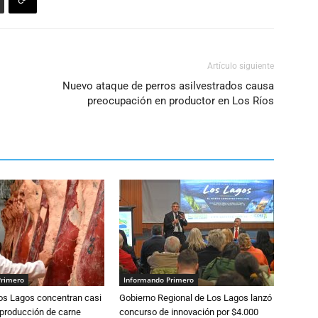
el
volumen.
Artículo siguiente
Nuevo ataque de perros asilvestrados causa
preocupación en productor en Los Ríos
Primero
Informando Primero
Los Lagos concentran casi
Gobierno Regional de Los Lagos lanzó
 producción de carne
concurso de innovación por $4.000