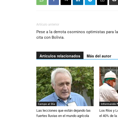
Artículo anterior
Pese a la derrota osorninos optimistas para la
cita con Bolivia.
Artículos relacionados
Más del autor
Campo al Día
Informando 
Las lecciones que están dejando las
Los Ríos y 
fuertes lluvias en el mundo agrícola
el 40% de la