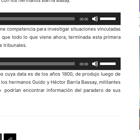
 con los hermanos Barría Basay.
Utiliza
00:00
las
iene competencia para investigar situaciones vinculadas
teclas
 que todo lo que viene ahora, terminada esta primera
de
 tribunales.
flecha
arriba/abajo
Utiliza
00:00
para
las
aumentar
os cuya data es de los años 1800, de produjo luego de
teclas
o
e los hermanos Guido y Héctor Barría Bassay, militantes
de
disminuir
co podrían encontrar información del paradero de sus
flecha
el
arriba/abajo
volumen.
para
aumentar
o
disminuir