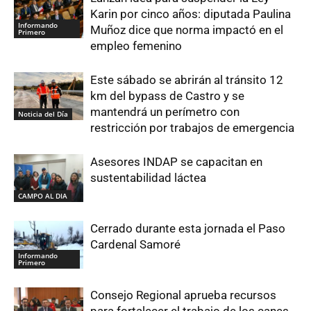
Karin por cinco años: diputada Paulina
Informando
Muñoz dice que norma impactó en el
Primero
empleo femenino
Este sábado se abrirán al tránsito 12
km del bypass de Castro y se
mantendrá un perímetro con
Noticia del Día
restricción por trabajos de emergencia
Asesores INDAP se capacitan en
sustentabilidad láctea
CAMPO AL DIA
Cerrado durante esta jornada el Paso
Cardenal Samoré
Informando
Primero
Consejo Regional aprueba recursos
para fortalecer el trabajo de los canes