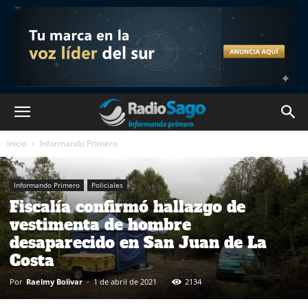
Inicio
Informando Primero
Informando Primero
Policiales
Fiscalía confirmó hallazgo de
vestimenta de hombre
desaparecido en San Juan de La
Costa
Por
Raelmy Bolivar
-
1 de abril de 2021
2134