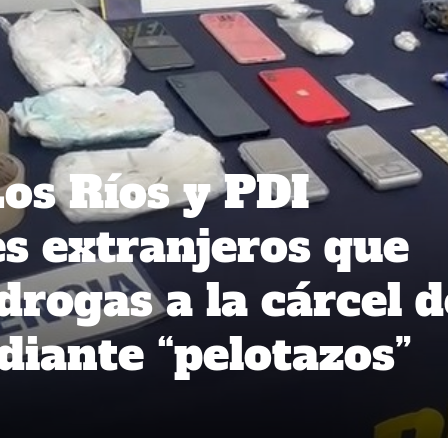
Los Ríos y PDI
es extranjeros que
drogas a la cárcel d
diante “pelotazos”