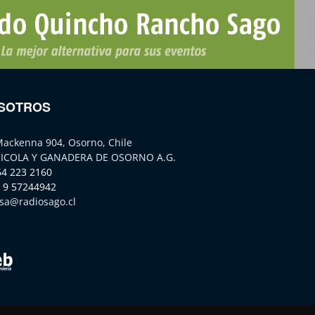
SOTROS
Mackenna 904, Osorno, Chile
ICOLA Y GANADERA DE OSORNO A.G.
64 223 2160
 9 57244942
sa@radiosago.cl