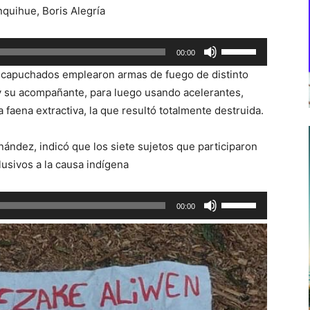
quihue, Boris Alegría
Utiliza
00:00
las
encapuchados emplearon armas de fuego de distinto
teclas
 y su acompañante, para luego usando acelerantes,
de
faena extractiva, la que resultó totalmente destruida.
flecha
arriba/abajo
nández, indicó que los siete sujetos que participaron
para
lusivos a la causa indígena
aumentar
o
Utiliza
00:00
disminuir
las
el
teclas
volumen.
de
flecha
arriba/abajo
para