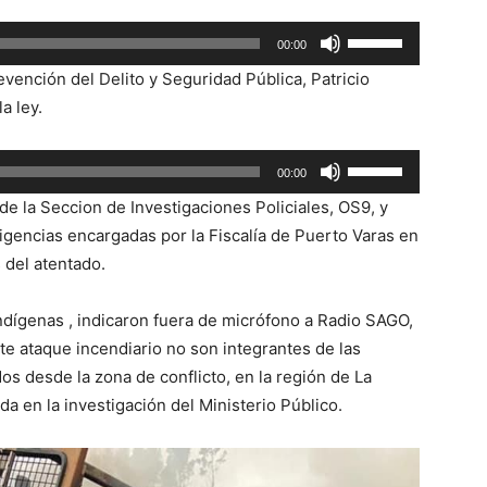
Utiliza
00:00
las
vención del Delito y Seguridad Pública, Patricio
teclas
a ley.
de
flecha
Utiliza
00:00
arriba/abajo
las
para
de la Seccion de Investigaciones Policiales, OS9, y
teclas
aumentar
ligencias encargadas por la Fiscalía de Puerto Varas en
de
o
 del atentado.
flecha
disminuir
arriba/abajo
el
dígenas , indicaron fuera de micrófono a Radio SAGO,
para
volumen.
 ataque incendiario no son integrantes de las
aumentar
os desde la zona de conflicto, en la región de La
o
a en la investigación del Ministerio Público.
disminuir
el
volumen.