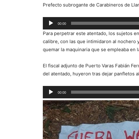
Prefecto subrogante de Carabineros de Llan
Reproductor
00:00
de
Para perpetrar este atentado, los sujetos 
audio
calibre, con las que intimidaron al nochero
quemar la maquinaria que se empleaba en la 
El fiscal adjunto de Puerto Varas Fabián Fer
del atentado, huyeron tras dejar panfletos a
Reproductor
00:00
de
audio