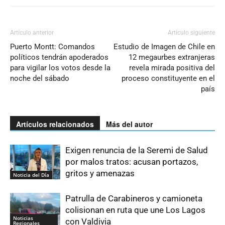
Artículo anterior
Artículo siguiente
Puerto Montt: Comandos
Estudio de Imagen de Chile en
políticos tendrán apoderados
12 megaurbes extranjeras
para vigilar los votos desde la
revela mirada positiva del
noche del sábado
proceso constituyente en el
país
Artículos relacionados
Más del autor
Exigen renuncia de la Seremi de Salud
por malos tratos: acusan portazos,
gritos y amenazas
Noticia del Día
Patrulla de Carabineros y camioneta
colisionan en ruta que une Los Lagos
Noticias
con Valdivia
Regionales