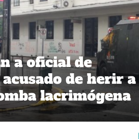
 a oficial de
 acusado de herir a
bomba lacrimógena