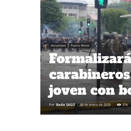
Actualidad
Puerto Montt
Formalizarán
carabineros
joven con 
Por
Radio SAGO
-
30 de enero de 2020
376