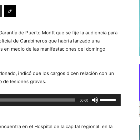
 Garantía de Puerto Montt que se fije la audiencia para
 oficial de Carabineros que habría lanzado una
os en medio de las manifestaciones del domingo
donado, indicó que los cargos dicen relación con un
do de lesiones graves.
Utiliza
00:00
las
teclas
de
ncuentra en el Hospital de la capital regional, en la
flecha
arriba/abajo