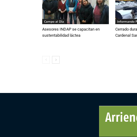
Campo al Día
Informando 
Asesores INDAP se capacitan en
Cerrado dura
sustentabilidad láctea
Cardenal S