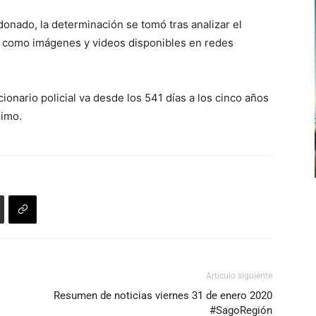
para
donado, la determinación se tomó tras analizar el
aumentar
sí como imágenes y videos disponibles en redes
o
disminuir
el
ionario policial va desde los 541 días a los cinco años
volumen.
ximo.
Artículo siguiente
Resumen de noticias viernes 31 de enero 2020
#SagoRegión