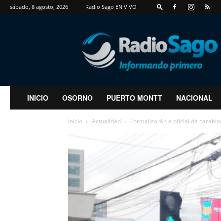
sábado, 8 agosto, 2026
Radio Sago EN VIVO
RadioSago
INICIO
OSORNO
PUERTO MONTT
NACIONAL
Inicio
Actualidad
Formalizarán a oficial de carabi