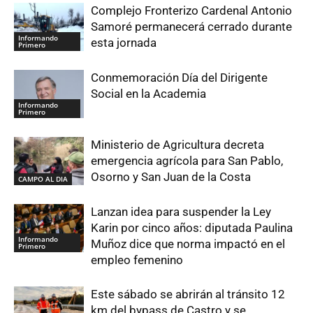
Complejo Fronterizo Cardenal Antonio
Samoré permanecerá cerrado durante
Informando
esta jornada
Primero
Conmemoración Día del Dirigente
Social en la Academia
Informando
Primero
Ministerio de Agricultura decreta
emergencia agrícola para San Pablo,
Osorno y San Juan de la Costa
CAMPO AL DIA
Lanzan idea para suspender la Ley
Karin por cinco años: diputada Paulina
Informando
Muñoz dice que norma impactó en el
Primero
empleo femenino
Este sábado se abrirán al tránsito 12
km del bypass de Castro y se