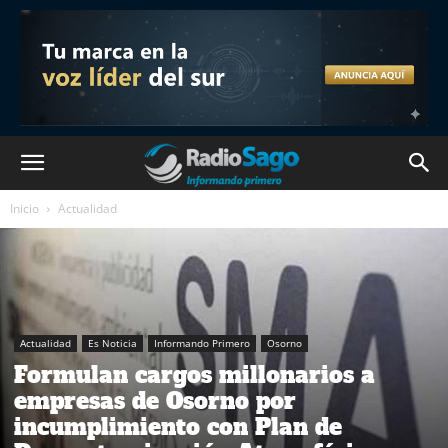
Inicio
Actualidad
Actualidad
Es Noticia
Informando Primero
Osorno
Formulan cargos millonarios a
empresas de Osorno por
incumplimiento con Plan de