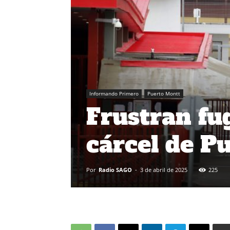
Informando Primero
Puerto Montt
Frustran fu
cárcel de P
Por
Radio SAGO
-
3 de abril de 2025
225