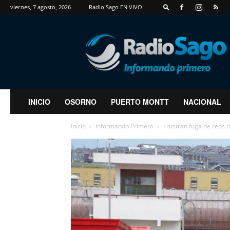
viernes, 7 agosto, 2026
Radio Sago EN VIVO
RadioSago
INICIO
OSORNO
PUERTO MONTT
NACIONAL
Inicio
Informando Primero
Frustran fuga de reos 