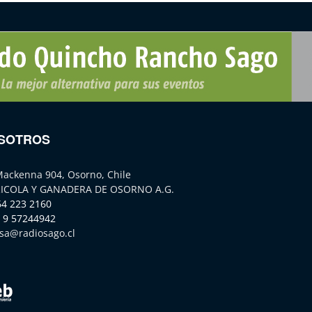
SOTROS
Mackenna 904, Osorno, Chile
ICOLA Y GANADERA DE OSORNO A.G.
64 223 2160
 9 57244942
sa@radiosago.cl