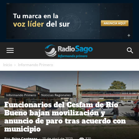
Inicio
Informando Primero
Informando Primero
Noticias Regionales
Funcionarios del Cesfam de Río
Bueno bajan movilización y
anuncio de paro tras acuerdo con
municipio
Por
Brisa Cardenas
-
15 de abril de 2023
320