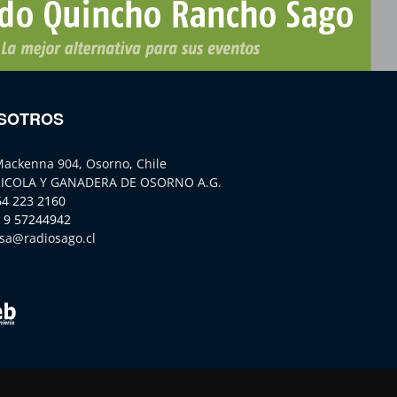
SOTROS
Mackenna 904, Osorno, Chile
ICOLA Y GANADERA DE OSORNO A.G.
64 223 2160
 9 57244942
sa@radiosago.cl