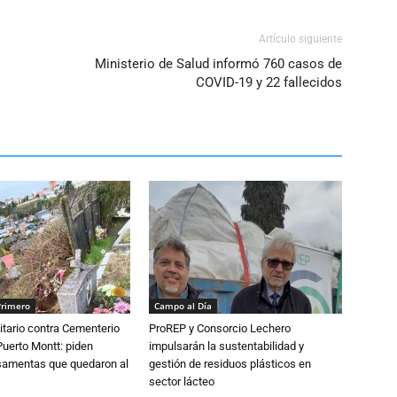
Artículo siguiente
Ministerio de Salud informó 760 casos de
COVID-19 y 22 fallecidos
Primero
Campo al Día
tario contra Cementerio
ProREP y Consorcio Lechero
Puerto Montt: piden
impulsarán la sustentabilidad y
osamentas que quedaron al
gestión de residuos plásticos en
sector lácteo