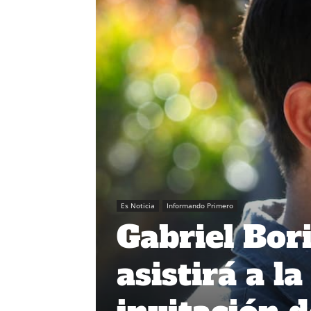
Es Noticia
Informando Primero
Gabriel Bor
asistirá a l