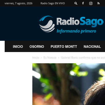
viernes, 7 agosto, 2026
Radio Sago EN VIVO
RadioSago
INICIO
OSORNO
PUERTO MONTT
NACIONAL
Inicio
Es Noticia
Gabriel Boric confirma que no asis