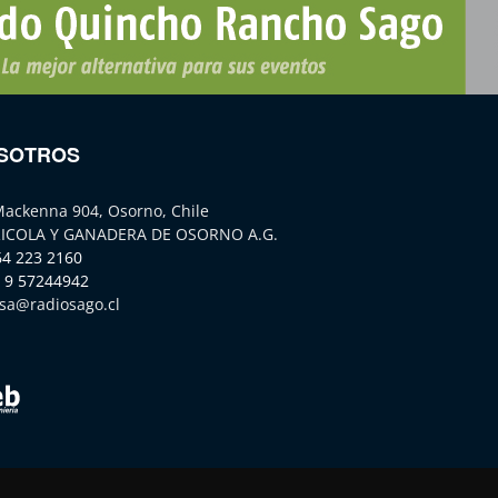
SOTROS
Mackenna 904, Osorno, Chile
ICOLA Y GANADERA DE OSORNO A.G.
64 223 2160
 9 57244942
sa@radiosago.cl