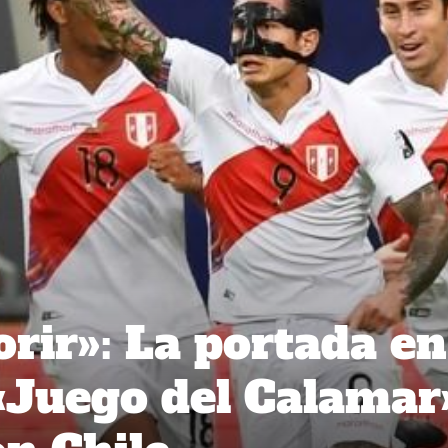
rir»: La portada en
 «Juego del Calamar