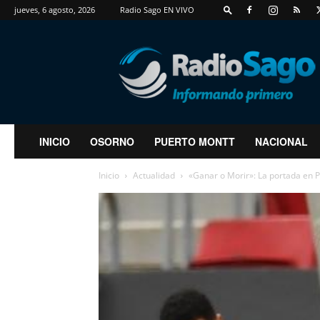
jueves, 6 agosto, 2026
Radio Sago EN VIVO
RadioSago
INICIO
OSORNO
PUERTO MONTT
NACIONAL
Inicio
Actualidad
«Ganar o Morir»: La portada en Pe