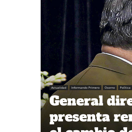
Actualidad
Informando Primero
Osorno
Política
General dir
presenta re