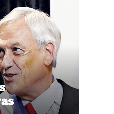
s
ras