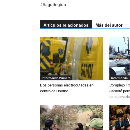
#SagoRegión
Artículos relacionados
Más del autor
Informando Primero
Informando 
Dos personas electrocutadas en
Complejo Fro
centro de Osorno
Samoré perm
esta jornada