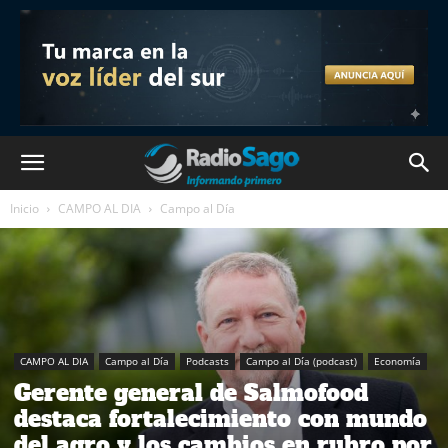
Inicio
CAMPO AL DIA
Campo al Día
CAMPO AL DIA
Campo al Día
Podcasts
Campo al Día (podcast)
Economía
Gerente general de Salmofood
destaca fortalecimiento con mundo
del agro y los cambios en rubro por