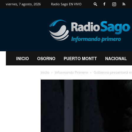
viernes, 7 agosto, 2026
Radio Sago EN VIVO
RadioSago
INICIO
OSORNO
PUERTO MONTT
NACIONAL
Inicio
Informando Primero
Gobierno presentará est