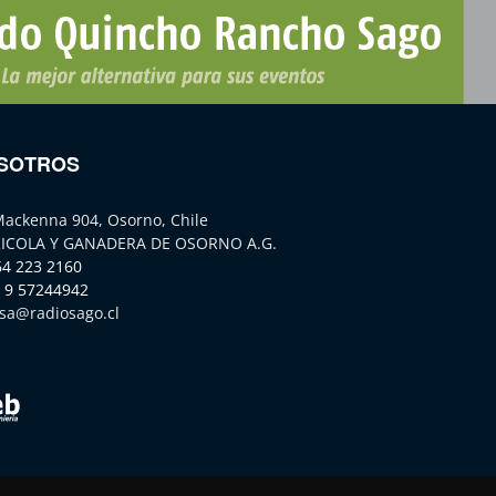
SOTROS
Mackenna 904, Osorno, Chile
ICOLA Y GANADERA DE OSORNO A.G.
64 223 2160
 9 57244942
sa@radiosago.cl