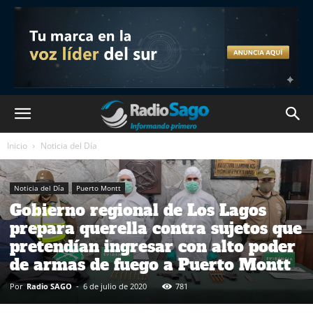
Inicio
Noticia del Día
Noticia del Día
Puerto Montt
Gobierno regional de Los Lagos
prepara querella contra sujetos que
pretendían ingresar con alto poder
de armas de fuego a Puerto Montt
Por
Radio SAGO
-
6 de julio de 2020
781